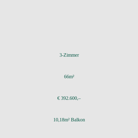
3-Zimmer
66m²
€ 392.600,–
10,18m² Balkon