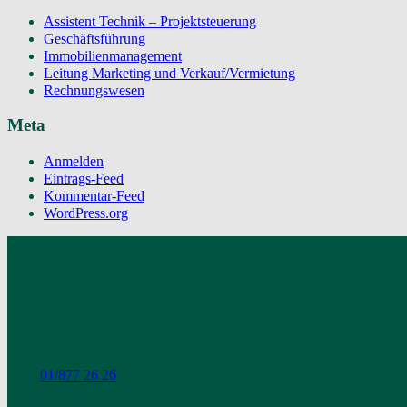
Assistent Technik – Projektsteuerung
Geschäftsführung
Immobilienmanagement
Leitung Marketing und Verkauf/Vermietung
Rechnungswesen
Meta
Anmelden
Eintrags-Feed
Kommentar-Feed
WordPress.org
STRAUSS & PARTNER Immobilien GmbH
EURO PLAZA
Lehrbachgasse 2
1120 Wien
Tel.:
01/877 26 26
Fax.: 01/877 26 26 26