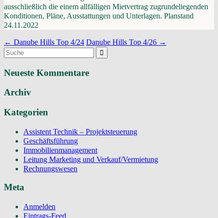
ausschließlich die einem allfälligen Mietvertrag zugrundeliegenden
Konditionen, Pläne, Ausstattungen und Unterlagen. Planstand
24.11.2022
Navigation
←
Danube Hills Top 4/24
Danube Hills Top 4/26
→
Suchergebnis
(Beiträge)
für:
Neueste Kommentare
Archiv
Kategorien
Assistent Technik – Projektsteuerung
Geschäftsführung
Immobilienmanagement
Leitung Marketing und Verkauf/Vermietung
Rechnungswesen
Meta
Anmelden
Eintrags-Feed